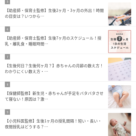
5
【助産師・保育士監修】生後2ヶ月・3ヶ月の外出！時間
の目安は？いつから…
6
【助産師・保育士監修】生後7ヶ月のスケジュール！授
乳・離乳食・睡眠時間…
7
【生後何日？生後何ヶ月？】赤ちゃんの月齢の数え方！
わかりにくい数え方・…
8
【保健師監修】新生児・赤ちゃんが手足をバタバタさせ
て寝ない！原因は？激…
9
【小児科医監修】生後1ヶ月の授乳間隔！短い・長い・
夜間授乳はどうする？…