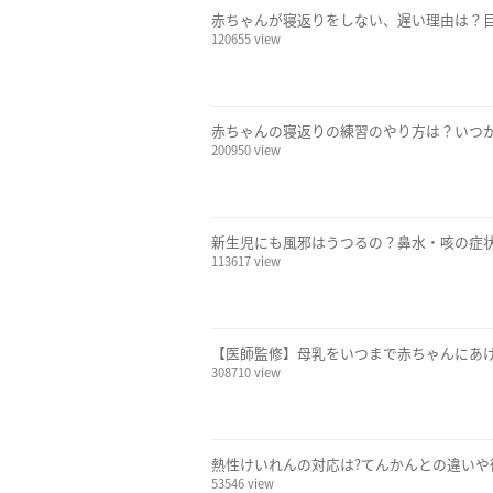
赤ちゃんが寝返りをしない、遅い理由は？
120655 view
赤ちゃんの寝返りの練習のやり方は？いつ
200950 view
新生児にも風邪はうつるの？鼻水・咳の症
113617 view
【医師監修】母乳をいつまで赤ちゃんにあ
308710 view
熱性けいれんの対応は?てんかんとの違いや
53546 view