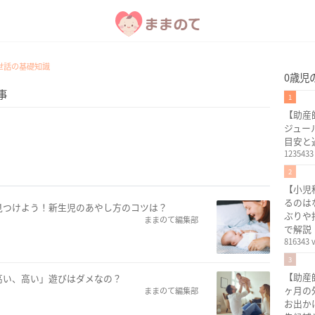
世話の基礎知識
0歳児
事
1
【助産
ジュー
目安と
1235433
2
【小児
るのは
見つけよう！新生児のあやし方のコツは？
ぶりや
ままのて編集部
で解説
816343 
3
【助産
高い、高い」遊びはダメなの？
ヶ月の
ままのて編集部
お出か