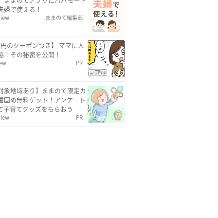
夫婦で使える！
view
ままのて編集部
00円のクーポンつき】 ママに人
協！その秘密を公開！
iew
PR
対象地域あり】ままのて限定カ
歯固め無料ゲット！アンケート
て子育てグッズをもらおう
view
PR