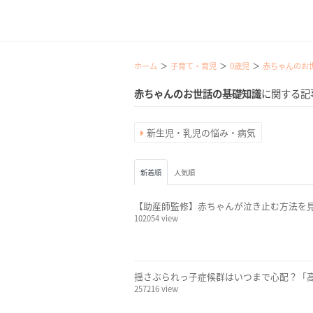
ホーム
子育て・育児
0歳児
赤ちゃんのお
赤ちゃんのお世話の基礎知識
に関する記
新生児・乳児の悩み・病気
新着順
人気順
【助産師監修】赤ちゃんが泣き止む方法を
102054 view
揺さぶられっ子症候群はいつまで心配？「
257216 view