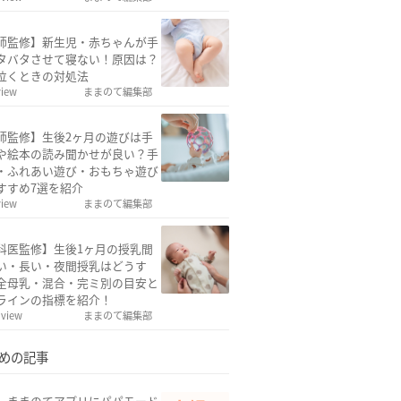
師監修】新生児・赤ちゃんが手
タバタさせて寝ない！原因は？
泣くときの対処法
view
ままのて編集部
師監修】生後2ヶ月の遊びは手
や絵本の読み聞かせが良い？手
・ふれあい遊び・おもちゃ遊び
すすめ7選を紹介
view
ままのて編集部
科医監修】生後1ヶ月の授乳間
い・長い・夜間授乳はどうす
全母乳・混合・完ミ別の目安と
ラインの指標を紹介！
 view
ままのて編集部
めの記事
w】ままのてアプリにパパモード