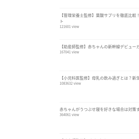
【管理栄養士監修】葉酸サプリを徹底比較
ト
121601 view
【助産師監修】赤ちゃんの新幹線デビュー
167041 view
【小児科医監修】母乳の飲み過ぎとは？新
1083632 view
赤ちゃんがうつぶせ寝を好きな場合は対策す
364061 view