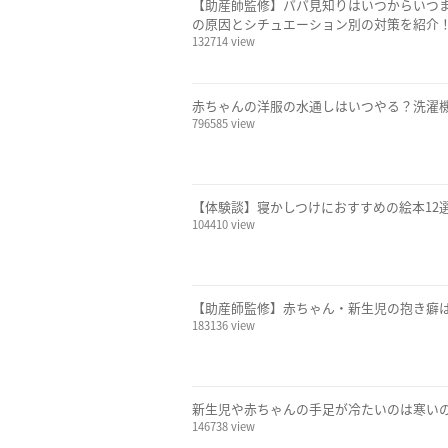
【助産師監修】パパ見知りはいつからいつ
の原因とシチュエーション別の対策を紹介
132714 view
赤ちゃんの洋服の水通しはいつやる？洗濯
796585 view
【体験談】寝かしつけにおすすめの絵本12
104410 view
【助産師監修】赤ちゃん・新生児の抱き癖
183136 view
新生児や赤ちゃんの手足が冷たいのは寒い
146738 view