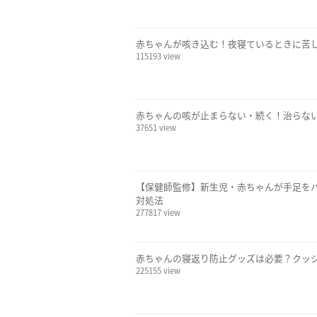
赤ちゃんが咳き込む！夜寝ているときに苦
115193 view
赤ちゃんの咳が止まらない・続く！治らな
37651 view
【保健師監修】新生児・赤ちゃんが手足を
対処法
277817 view
赤ちゃんの寝返り防止グッズは必要？クッ
225155 view