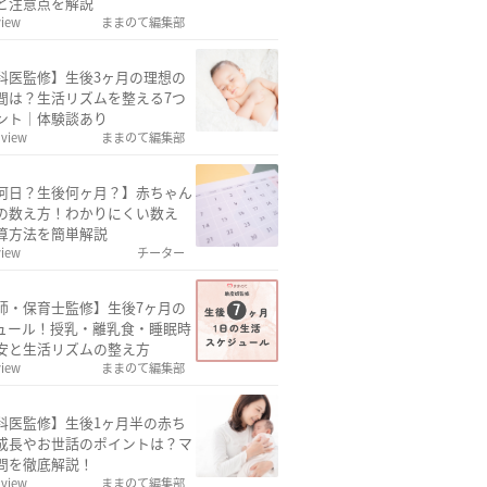
と注意点を解説
view
ままのて編集部
科医監修】生後3ヶ月の理想の
間は？生活リズムを整える7つ
ント｜体験談あり
 view
ままのて編集部
何日？生後何ヶ月？】赤ちゃん
の数え方！わかりにくい数え
算方法を簡単解説
view
チーター
師・保育士監修】生後7ヶ月の
ュール！授乳・離乳食・睡眠時
安と生活リズムの整え方
view
ままのて編集部
科医監修】生後1ヶ月半の赤ち
成長やお世話のポイントは？マ
問を徹底解説！
 view
ままのて編集部