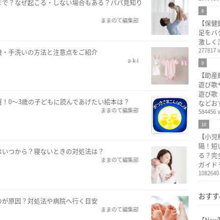
まで？なぜ起こる・しない場合もある？パパ見知り
！
8
ままのて編集部
【保健
足をバ
激しく
277817 
機・手洗いの方法と注意点をご紹介
a-k-i
9
【助産
遊び歌
遊び歌
選！0～3歳の子どもに読んであげたい絵本は？
などお
ままのて編集部
584456 
10
【小児
隔！短
はいつから？寝ないときの対処法は？
る？完
ままのて編集部
ガイド
1082640
おすす
のが原因？対処法や病院へ行く目安
ままのて編集部
【Ne