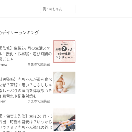
のデイリーランキング
師監修】生後2ヶ月の生活スケ
ル！授乳・お昼寝・遊び時間の
過ごし方
 view
ままのて編集部
科医監修】赤ちゃんが拳を食べ
なぜ？空腹・眠い？こぶししゃ
指しゃぶりの理由を体験談つき
！肌荒れや衛生対策も
view
ままのて編集部
師・保育士監修】生後2ヶ月・3
外出！時間の目安は？いつから
けできる？赤ちゃん連れの外出