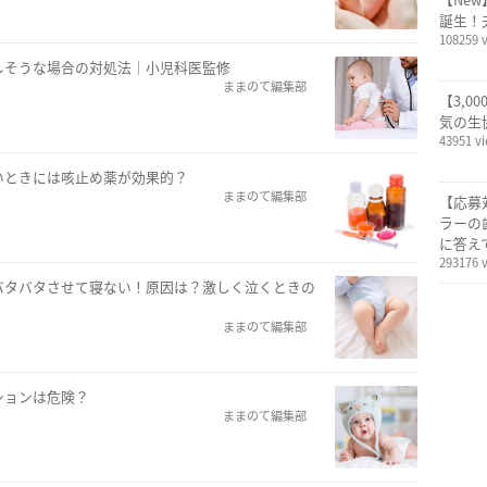
誕生！
108259 
しそうな場合の対処法｜小児科医監修
ままのて編集部
【3,0
気の生
43951 v
いときには咳止め薬が効果的？
ままのて編集部
【応募
ラーの
に答え
293176 
バタバタさせて寝ない！原因は？激しく泣くときの
ままのて編集部
ションは危険？
ままのて編集部