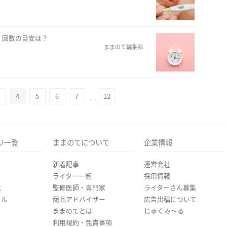
・回数の目安は？
ままのて編集部
4
5
6
7
12
…
リ一覧
ままのてについて
企業情報
新着記事
運営会社
ライター一覧
採用情報
児
監修医師・専門家
ライターさん募集
イル
商品アドバイザー
広告出稿について
ままのてとは
じゅくみ〜る
利用規約・免責事項