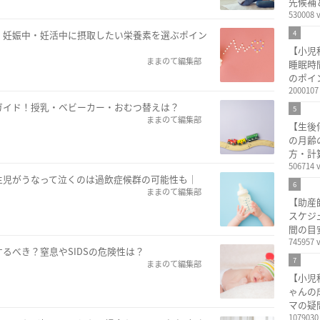
先候補
530008 
！妊娠中・妊活中に摂取したい栄養素を選ぶポイン
4
【小児
ままのて編集部
睡眠時
のポイ
2000107
ガイド！授乳・ベビーカー・おむつ替えは？
5
ままのて編集部
【生後
の月齢
方・計
506714 
生児がうなって泣くのは過飲症候群の可能性も｜
6
ままのて編集部
【助産
スケジ
間の目
745957 
るべき？窒息やSIDSの危険性は？
7
ままのて編集部
【小児
ゃんの
マの疑
1079030