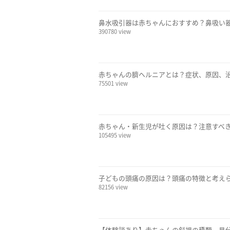
鼻水吸引器は赤ちゃんにおすすめ？鼻吸い
390780 view
赤ちゃんの臍ヘルニアとは？症状、原因、
75501 view
赤ちゃん・新生児が吐く原因は？注意すべ
105495 view
子どもの頭痛の原因は？頭痛の特徴と考え
82156 view
【体験談あり】赤ちゃんの斜視の種類、見