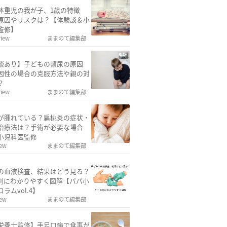
体重児の我が子、1歳の特徴
原因やリスクは？【体験談＆小
監修】
view
ままのて編集部
談あり】子どもの頻尿の原因
因性の場合の克服方法や親の対
？
view
ままのて編集部
が腫れている？扁桃炎の症状・
治療法は？手術が必要な場合
小児科医監修
iew
ままのて編集部
の血液検査、結果はどう見る？
別にわかりやすく図解【パパ小
ラムvol.4】
iew
ままのて編集部
栄養士監修】手足口病で食事が