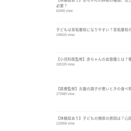
必要？
62440 view
子どもは耳垢塞栓になりやすい？耳垢塞栓
144924 view
【小児科医監修】赤ちゃんの血管腫とは？
100109 view
【医療監修】お腹の調子が悪いときの食べ物
275989 view
【体験談あり】子どもの頻尿の原因は？心
210068 view