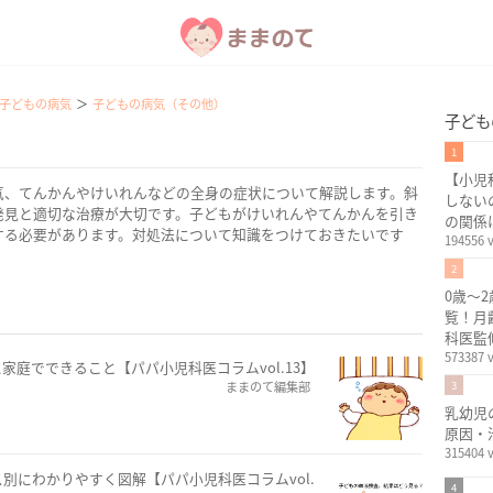
子どもの病気
子どもの病気（その他）
子ども
1
【小児
気、てんかんやけいれんなどの全身の症状について解説します。斜
しない
発見と適切な治療が大切です。子どもがけいれんやてんかんを引き
の関係
する必要があります。対処法について知識をつけておきたいです
194556 
2
0歳〜
覧！月
科医監
573387 
に家庭でできること【パパ小児科医コラムvol.13】
ままのて編集部
3
乳幼児
原因・
315404 
別にわかりやすく図解【パパ小児科医コラムvol.
4