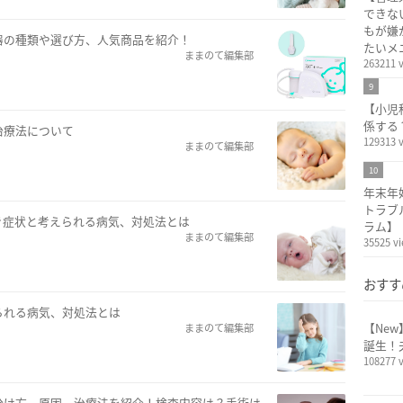
できな
もが嫌
器の種類や選び方、人気商品を紹介！
たいメ
ままのて編集部
263211 
9
【小児
係する
治療法について
129313 
ままのて編集部
10
年末年
トラブ
き症状と考えられる病気、対処法とは
ラム】
ままのて編集部
35525 v
おすす
られる病気、対処法とは
【Ne
ままのて編集部
誕生！
108277 
分け方、原因、治療法を紹介！検査内容は？手術は