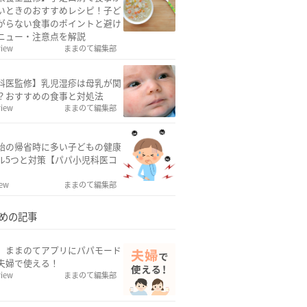
いときのおすすめレシピ！子ど
がらない食事のポイントと避け
ニュー・注意点を解説
view
ままのて編集部
科医監修】乳児湿疹は母乳が関
？おすすめの食事と対処法
view
ままのて編集部
始の帰省時に多い子どもの健康
ル5つと対策【パパ小児科医コ
iew
ままのて編集部
めの記事
w】ままのてアプリにパパモード
夫婦で使える！
view
ままのて編集部