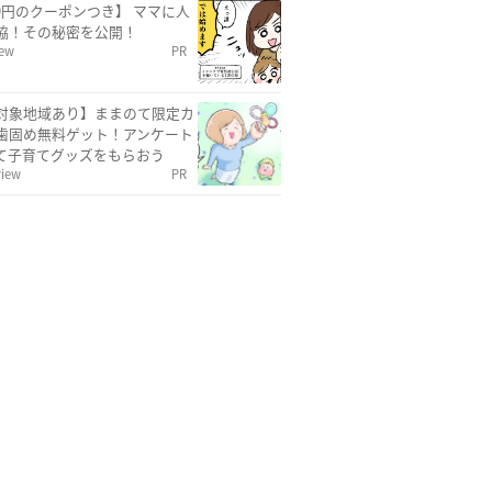
00円のクーポンつき】 ママに人
協！その秘密を公開！
iew
PR
対象地域あり】ままのて限定カ
歯固め無料ゲット！アンケート
て子育てグッズをもらおう
view
PR