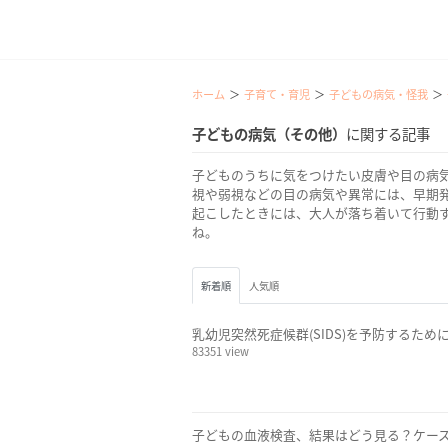
ホーム
子育て・育児
子どもの病気・怪我
子どもの病気（その他）
に関する記事
子どものうちに気をつけたい皮膚や目の病
視や弱視などの目の病気や異常には、早期
起こしたときには、大人が落ち着いて行動
ね。
新着順
人気順
乳幼児突然死症候群(SIDS)を予防するため
83351 view
子どもの血液検査、結果はどう見る？ケース