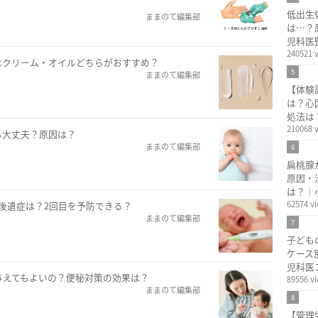
低出生
ままのて編集部
は…？
児科医
240521 
はクリーム・オイルどちらがおすすめ？
5
ままのて編集部
【体験
は？心
処法は
210068 
も大丈夫？原因は？
ままのて編集部
6
扁桃腺
原因・
は？｜
62574 v
後遺症は？2回目を予防できる？
ままのて編集部
7
子ども
ケース
児科医コ
与えてもよいの？便秘対策の効果は？
89556 v
ままのて編集部
8
【管理