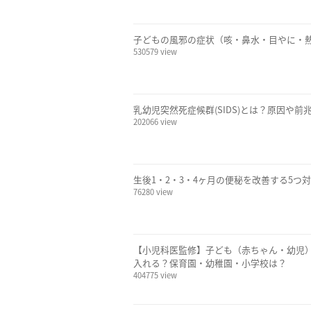
子どもの風邪の症状（咳・鼻水・目やに・
530579 view
乳幼児突然死症候群(SIDS)とは？原因や
202066 view
生後1・2・3・4ヶ月の便秘を改善する5つ
76280 view
【小児科医監修】子ども（赤ちゃん・幼児
入れる？保育園・幼稚園・小学校は？
404775 view