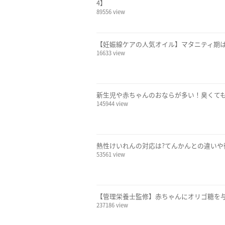
4】
89556 view
【妊娠線ケアの人気オイル】マタニティ期
16633 view
新生児や赤ちゃんのおならが多い！臭くて
145944 view
熱性けいれんの対応は?てんかんとの違いや
53561 view
【管理栄養士監修】赤ちゃんにオリゴ糖を
237186 view