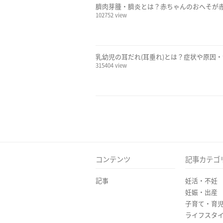
臍肉芽腫・臍炎とは？赤ちゃんのおへそが
102752 view
乳幼児の耳だれ(耳垂れ)とは？症状や原因
315404 view
コンテンツ
記事カテゴ
記事
妊活・不妊
妊娠・出産
子育て・育
ライフスタ