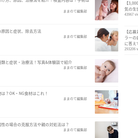
【3,0
気の生
ままのて編集部
43967 v
の原因と症状、除去方法
【応募
ままのて編集部
ラーの
に答え
293206 
種類と症状・治療法！写真&体験談で紹介
ままのて編集部
は？OK・NG食材はこれ！
ままのて編集部
因性の場合の克服方法や親の対処法は？
ままのて編集部