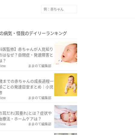
の病気・怪我のデイリーランキング
科医監修】赤ちゃんが人見知り
のはなぜ？自閉症・発達障害と
は？
view
ままのて編集部
2歳までの赤ちゃんの成長過程一
齢ごとの発達目安まとめ｜小児
修
view
ままのて編集部
の耳だれ(耳垂れ)とは？症状や
治療法・ホームケアは？
view
ままのて編集部