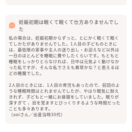
妊娠初期は眠くて眠くて仕方ありませんでし
た
私の場合は、妊娠初期からずっと、とにかく眠くて眠く
てしかたがありませんでした。1人目の子どものときに
は、最低限の家事や主人の送り出し・お迎えなど以外は
一日のほとんどを睡眠に費やしたくらいです。もともと
睡眠をしっかりとらなければ、日中は元気よく動けなか
った私ですが、そんな私でさえも異常かな？と思えるほ
どの睡魔でした。
2人目のときには、1人目の育児もあったので、前回のよ
うな睡眠時間はとれませんでしたが、やはり眠気に耐え
きれず、子どもと一緒にお昼寝をしていました。眠りが
深すぎて 、目を覚ますとびっくりするような時間だった
ことも多々あります。
（aoiさん／出産当時30代）