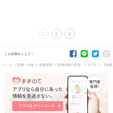
1
2
3
この記事をシェア！
ホーム
妊娠・出産
妊娠初期
妊娠初期の症状・トラブル
【産婦