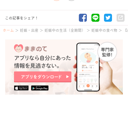
この記事をシェア！
ホーム
妊娠・出産
妊娠中の生活（全期間）
妊娠中の食べ物
【