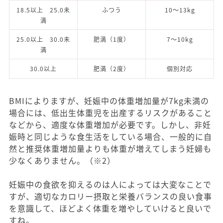
18.5以上 25.0未
ふつう
10～13kg
満
25.0以上 30.0未
肥満（1度）
7～10kg
満
30.0以上
肥満（2度）
個別対応
BMIによりますが、妊娠中の体重増加量が7kg未満の
場合には、低出生体重児を出産するリスクがあること
などから、適度な体重増加が必要です。しかし、非妊
娠時と同じような食生活をしている場合、一般的に自
然と推奨体重増加量よりも体重が増えてしまう妊婦も
少なくありません。（※2）
妊娠中の食欲を抑えるのは人によっては大変なことで
すが、適切なカロリー摂取と栄養バランスの良い食事
を意識して、ほどよく体重を増やしていけると良いで
すね。