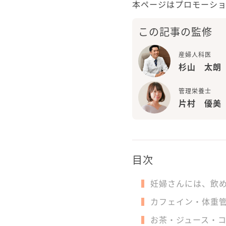
本ページはプロモーシ
この記事の監修
産婦人科医
杉山 太朗
管理栄養士
片村 優美
目次
妊婦さんには、飲
カフェイン・体重
お茶・ジュース・