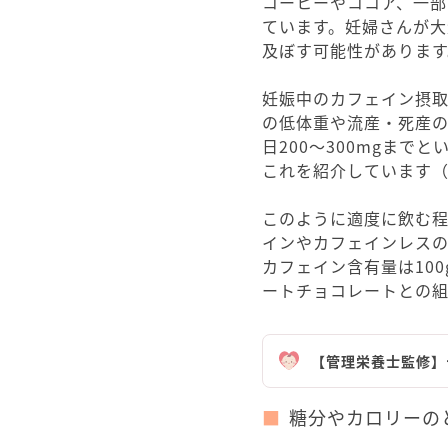
コーヒーやココア、一
ています。妊婦さんが
及ぼす可能性があります
妊娠中のカフェイン摂取
の低体重や流産・死産の
日200～300mgま
これを紹介しています（
このように適度に飲む
インやカフェインレス
カフェイン含有量は10
ートチョコレートとの組
【管理栄養士監修】
糖分やカロリーの