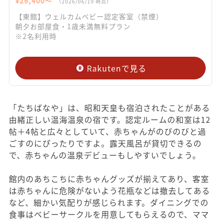
¥
26,400
〜
（
2026/06/19
時点）
【東館】ウェルカムベビー認定客室（禁煙）
朝夕お部屋食・1歳未満無料プラン
※2名利用時
Rakutenで見る
「たちばなや」は、昭和天皇も宿泊されたことがある
由緒正しい温海温泉の宿です。認定ルームの和室は12
帖＋4帖と広々としていて、赤ちゃんがのびのびと過
ごすのにぴったりですよ。露天風呂が貸切できるの
で、赤ちゃんの温泉デビューもしやすいでしょう。
館内のあちこちに赤ちゃんグッズが揃えてあり、客室
は赤ちゃんに危険がないよう花瓶などは撤去してある
など、細かい気配りが感じられます。ダイニングでの
食事はベビーサークルを用意してもらえるので、ママ