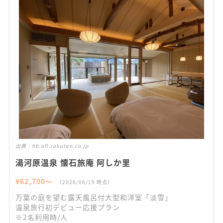
出典：
hb.afl.rakuten.co.jp
湯河原温泉 懐石旅庵 阿しか里
¥
62,700
〜
（
2026/06/19
時点）
万葉の庭を望む露天風呂付大型和洋室「淡雪」
温泉旅行初デビュー応援プラン
※2名利用時/人