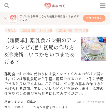
アプリなら時期に合った情報が毎日届く！夫婦で
アプリで開く
使える！
# 離乳食
# 離乳食初期・ゴックン期
# 離乳食中期・モグモグ期
【超簡単】離乳食パン粥のアレ
ンジレシピ7選！初期の作り方
&冷凍術！いつからいつまであ
げる？
離乳食でおかゆの代わりに主食となってくれるのがパン粥で
す。パンは離乳食期から手軽に調理できるので、上手に活用
できると良いですよね。ここでは、パン粥の基本の作り方と
あげられる時期、アレンジレシピなどを紹介します。冷凍の
仕方やパンの選び方も参考にしてみてください。
著者：ままのて編集部
更新日：
2023年07月26日
本ページはプロモーションが含まれています