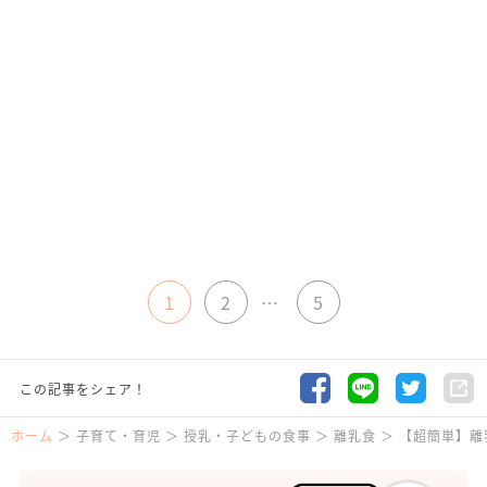
1
2
…
5
この記事をシェア！
ホーム
子育て・育児
授乳・子どもの食事
離乳食
【超簡単】離