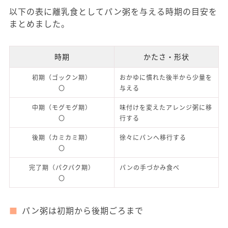
以下の表に離乳食としてパン粥を与える時期の目安を
まとめました。
時期
かたさ・形状
初期（ゴックン期）
おかゆに慣れた後半から少量を
〇
与える
中期（モグモグ期）
味付けを変えたアレンジ粥に移
〇
行する
後期（カミカミ期）
徐々にパンへ移行する
〇
完了期（パクパク期）
パンの手づかみ食べ
〇
パン粥は初期から後期ごろまで