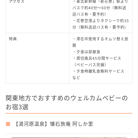
アクセス
・東北新幹線「新花巻」駅より
バスで約40分～60分（無料送
迎バス有・要予約）
・花巻空港よりタクシーで約35
分（無料送迎バス有・要予約)
特典
・滞在中使用するオムツ替え放
題
・夕食は部屋食
・貸切風呂45分間サービス
（ベビーバス完備）
・夕食時離乳食無料サービス
など
関東地方でおすすめのウェルカムベビーの
お宿3選
【湯河原温泉】懐石旅庵 阿しか里