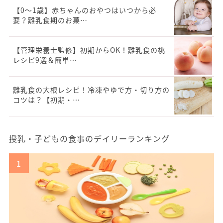
【0～1歳】赤ちゃんのおやつはいつから必
要？離乳食期のお菓…
【管理栄養士監修】初期からOK！離乳食の桃
レシピ9選＆簡単…
離乳食の大根レシピ！冷凍やゆで方・切り方の
コツは？【初期・…
授乳・子どもの食事のデイリーランキング