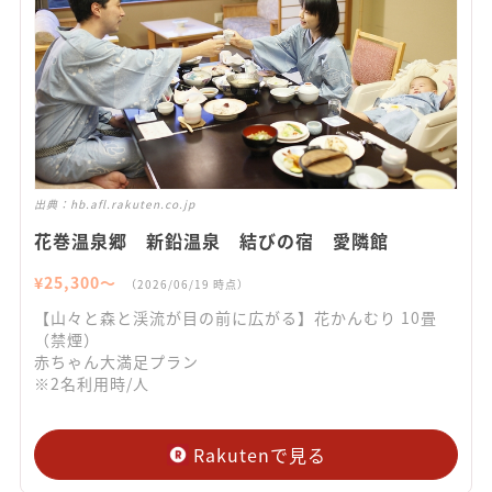
出典：
hb.afl.rakuten.co.jp
花巻温泉郷 新鉛温泉 結びの宿 愛隣館
¥
25,300
〜
（
2026/06/19
時点）
【山々と森と渓流が目の前に広がる】花かんむり 10畳
（禁煙）
赤ちゃん大満足プラン
※2名利用時/人
Rakutenで見る