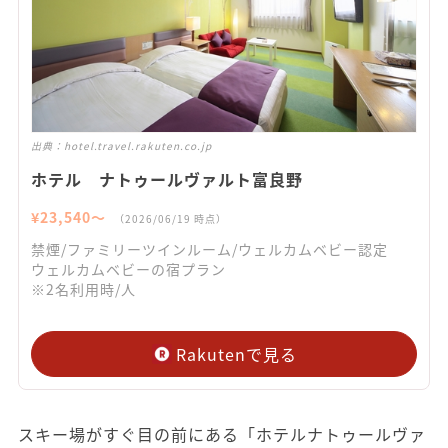
出典：
hotel.travel.rakuten.co.jp
ホテル ナトゥールヴァルト富良野
¥
23,540
〜
（
2026/06/19
時点）
禁煙/ファミリーツインルーム/ウェルカムベビー認定
ウェルカムベビーの宿プラン
※2名利用時/人
Rakutenで見る
スキー場がすぐ目の前にある「ホテルナトゥールヴァ