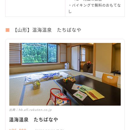
・バイキングで無料のおもてな
し
【山形】温海温泉 たちばなや
出典：
hb.afl.rakuten.co.jp
温海温泉 たちばなや