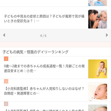
子どもの中耳炎の症状と原因は？子どもが風邪で耳が痛
いときの受診先は？｜…
4 / 6
子どもの病気・怪我のデイリーランキング
1
0歳〜2歳までの赤ちゃんの成長過程一覧！月齢ごとの発
達目安まとめ｜小児…
2
【小児科医監修】赤ちゃんが人見知りしないのはなぜ？
自閉症・発達障害との…
3
【小児科医監修】授乳中・後に顔が赤くなる！目の周り