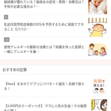
扁桃腺が腫れている？扁桃炎の症状・原因・治療法は？
手術が必要な場合は？…
9
乳幼児突然死症候群(SIDS)を予防するために家庭ででき
ること【パパ小…
10
食物アレルギーの最新の治療とは？知識を持った医師と
一緒にアレルギーを乗…
おすすめの記事
【New】ままのてアプリにパパモード誕生！夫婦で使え
る！
【3,000円のクーポンつき】 ママに人気の生協！その秘密
を公開！