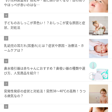
やほっぺが赤いのはな…
4
子どものおしっこが茶色い！？おしっこが変な原因と症
状、対処法
5
乳幼児の耳だれ(耳垂れ)とは？症状や原因・治療法・ホ
ームケアは？
6
鼻水吸引器は赤ちゃんにおすすめ？鼻吸い器の種類や選
び方、人気商品を紹介！
7
突発性発疹の症状と対処法！突然38～40℃の高熱！うつ
る病気なの？
8