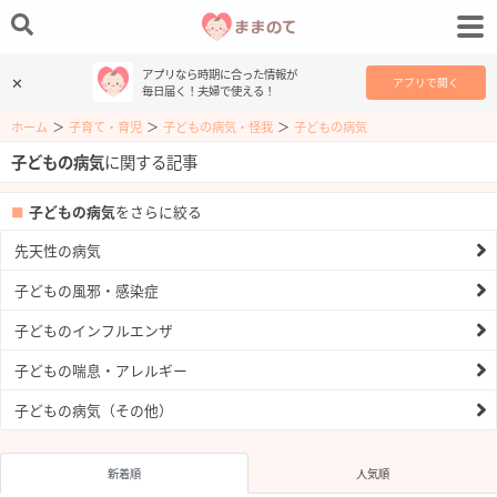
アプリなら時期に合った情報が
✕
アプリで開く
毎日届く！夫婦で使える！
ホーム
＞
子育て・育児
＞
子どもの病気・怪我
＞
子どもの病気
子どもの病気
に関する記事
子どもの病気
をさらに絞る
先天性の病気
子どもの風邪・感染症
子どものインフルエンザ
子どもの喘息・アレルギー
子どもの病気（その他）
新着順
人気順