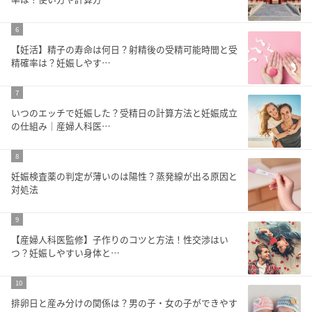
6
【妊活】精子の寿命は何日？射精後の受精可能時間と受
精確率は？妊娠しやす…
7
いつのエッチで妊娠した？受精日の計算方法と妊娠成立
の仕組み｜産婦人科医…
8
妊娠検査薬の判定が薄いのは陽性？蒸発線が出る原因と
対処法
9
【産婦人科医監修】子作りのコツと方法！性交渉はい
つ？妊娠しやすい身体と…
10
排卵日と産み分けの関係は？男の子・女の子ができやす