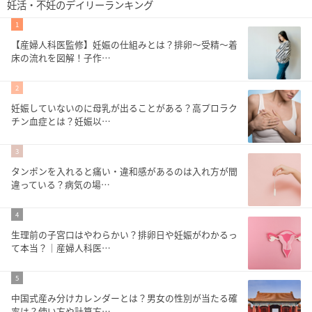
妊活・不妊のデイリーランキング
1
【産婦人科医監修】妊娠の仕組みとは？排卵～受精～着
床の流れを図解！子作…
2
妊娠していないのに母乳が出ることがある？高プロラク
チン血症とは？妊娠以…
3
タンポンを入れると痛い・違和感があるのは入れ方が間
違っている？病気の場…
4
生理前の子宮口はやわらかい？排卵日や妊娠がわかるっ
て本当？｜産婦人科医…
5
中国式産み分けカレンダーとは？男女の性別が当たる確
率は？使い方や計算方…