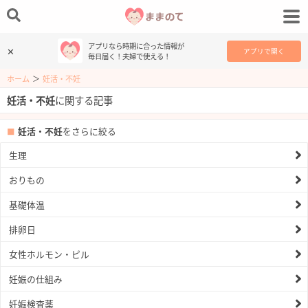
アプリなら時期に合った情報が
✕
アプリで開く
毎日届く！夫婦で使える！
ホーム
＞
妊活・不妊
妊活・不妊
に関する記事
妊活・不妊
をさらに絞る
生理
おりもの
基礎体温
排卵日
女性ホルモン・ピル
妊娠の仕組み
妊娠検査薬